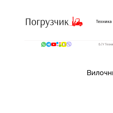
Техника
Б/У Техн
Вилочн