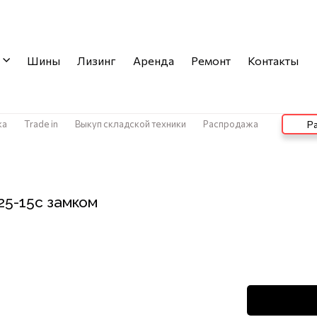
Шины
Лизинг
Аренда
Ремонт
Контакты
ка
Trade in
Выкуп складской техники
Распродажа
Ра
5-15с замком