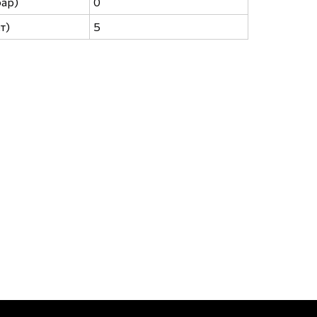
бар)
0
т)
5