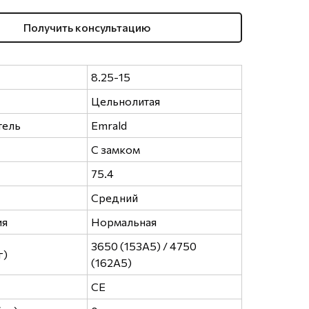
Получить консультацию
8.25-15
Цельнолитая
тель
Emrald
С замком
75.4
Средний
ия
Нормальная
3650 (153A5) / 4750
г)
(162A5)
CE