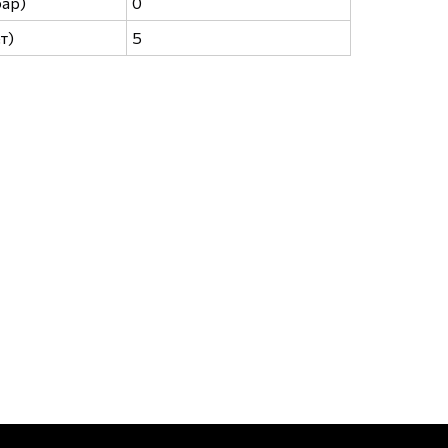
бар)
0
т)
5