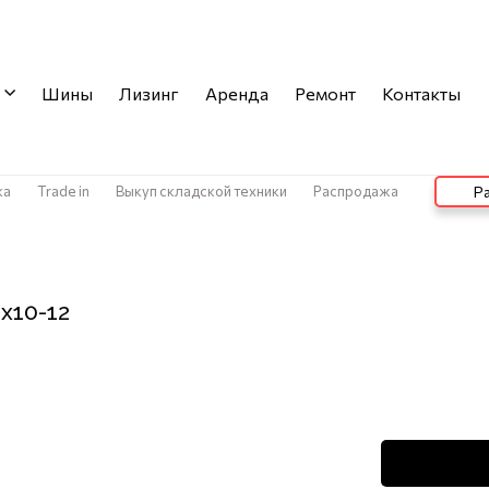
Шины
Лизинг
Аренда
Ремонт
Контакты
ка
Trade in
Выкуп складской техники
Распродажа
Ра
x10-12