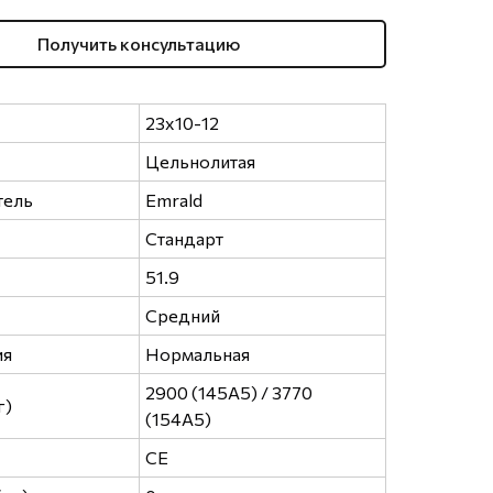
Получить консультацию
23x10-12
Цельнолитая
тель
Emrald
Стандарт
51.9
Средний
ия
Нормальная
2900 (145A5) / 3770
г)
(154A5)
CE