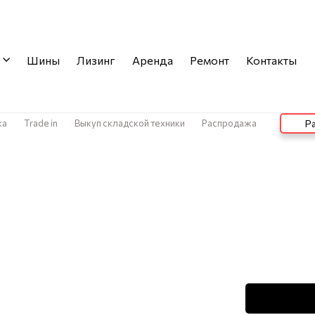
Шины
Лизинг
Аренда
Ремонт
Контакты
ка
Trade in
Выкуп складской техники
Распродажа
Ра