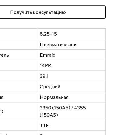
Получить консультацию
8.25-15
Пневматическая
тель
Emrald
14PR
39.1
Средний
ия
Нормальная
3350 (150A5) / 4355
г)
(159A5)
TTF