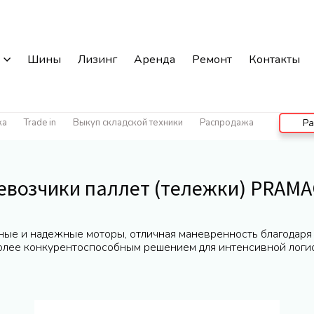
Шины
Лизинг
Аренда
Ремонт
Контакты
ка
Trade in
Выкуп складской техники
Распродажа
Ра
евозчики паллет (тележки) PRAMA
ые и надежные моторы, отличная маневренность благодаря
олее конкурентоспособным решением для интенсивной логис